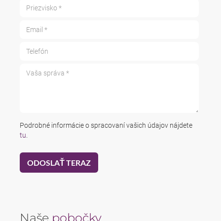
Priezvisko *
Email *
Telefón
Vaša správa *
Podrobné informácie o spracovaní vašich údajov nájdete
tu
.
Naše
pobočky