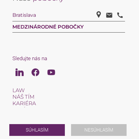
Bratislava
MEDZINÁRODNÉ POBOČKY
Sledujte nás na
Linkedin
Facebook
Youtube
LAW
NÁŠ TÍM
KARIÉRA
O NÁS
INTERNATIONAL
NEWS & JUSFUL
PODUJATIA
SÚHLASÍM
NESÚHLASÍM
KONTAKT