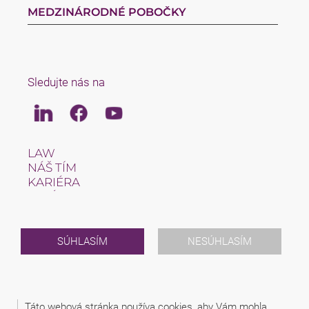
MEDZINÁRODNÉ POBOČKY
Sledujte nás na
Linkedin
Facebook
Youtube
LAW
NÁŠ TÍM
KARIÉRA
O NÁS
INTERNATIONAL
NEWS & JUSFUL
PODUJATIA
SÚHLASÍM
NESÚHLASÍM
KONTAKT
2026 (C) SAXINGER S.R.O., ADVOKÁTSKA KANCELÁRIA
Táto webová stránka používa cookies, aby Vám mohla
PRÁVNE UPOZORNENIE