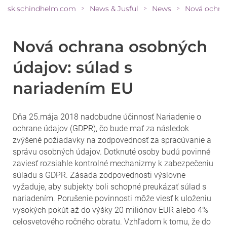
sk.schindhelm.com
News & Jusful
News
>
>
>
Nová ochrana osobných
údajov: súlad s
nariadením EU
Dňa 25.mája 2018 nadobudne účinnosť Nariadenie o
ochrane údajov (GDPR), čo bude mať za následok
zvýšené požiadavky na zodpovednosť za spracúvanie a
správu osobných údajov. Dotknuté osoby budú povinné
zaviesť rozsiahle kontrolné mechanizmy k zabezpečeniu
súladu s GDPR. Zásada zodpovednosti výslovne
vyžaduje, aby subjekty boli schopné preukázať súlad s
nariadením. Porušenie povinnosti môže viesť k uloženiu
vysokých pokút až do výšky 20 miliónov EUR alebo 4%
celosvetového ročného obratu. Vzhľadom k tomu, že do