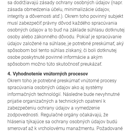
sa dodržiavajú zásady ochrany osobných údajov (napr.
zásada obmedzenia účelu, minimalizácie údajov,
integrity a dôvernosti atď.). Okrem toho povinný subjekt
musí zabezpečiť právny dôvod každého spracúvania
osobných údajov a to buď na základe súhlasu dotknutej
osoby alebo zákonného dôvodu. Pokiaľ je spracúvanie
údajov založené na súhlase, je potrebné preskúmať, aký
spôsobom bol tento súhlas získaný, či boli dotknutej
osobe poskytnuté povinné informácie a akým
spôsobom možno túto skutočnosť preukázať.
4. Vyhodnotenie vnútorných procesov
Okrem toho je potrebné preskúmať vnútorné procesy
spracúvania osobných údajov ako aj systémy
informačných technológií. Následne bude nevyhnutné
prijatie organizačných a technických opatrení k
zabezpečeniu ochrany údajov a vymedzenie
zodpovednosti. Regulačné orgány očakávajú, že
hlásenia týkajúce sa ochrany osobných údajov budú
smerovať až k vrcholovému manažmentu. Požadované