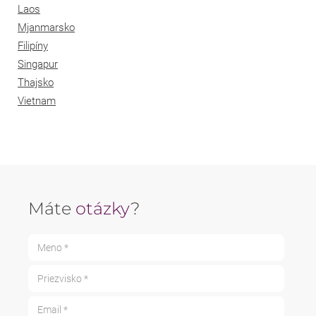
Laos
Mjanmarsko
Filipíny
Singapur
Thajsko
Vietnam
Máte
otázky
?
Meno *
Priezvisko *
Email *