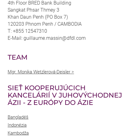
4th Floor BRED Bank Building
Sangkat Phsar Thmey 3
Khan Daun Penh (PO Box 7)
120203 Phnom Penh / CAMBODIA
T: +855 12547310
E-Mail: guillaume.massin@dfdl.com
TEAM
Mgr. Monika Wetzlerová-Deisler >
SIEŤ KOOPERUJÚCICH
KANCELÁRIÍ V JUHOVÝCHODNEJ
ÁZII - Z EURÓPY DO ÁZIE
Bangladéš
Indonézia
Kambodža