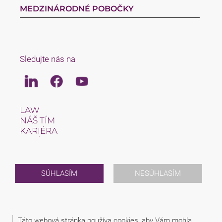
MEDZINÁRODNÉ POBOČKY
Sledujte nás na
Linkedin
Facebook
Youtube
LAW
NÁŠ TÍM
KARIÉRA
O NÁS
INTERNATIONAL
NEWS & JUSFUL
PODUJATIA
SÚHLASÍM
NESÚHLASÍM
KONTAKT
2026 (C) SAXINGER S.R.O., ADVOKÁTSKA KANCELÁRIA
Táto webová stránka používa cookies, aby Vám mohla
PRÁVNE UPOZORNENIE