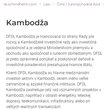
sk.schindhelm.com
Law
Čína / Juhovýchodná Ázia
S
>
>
>
Kambodža
DFDL Kambodža je licencovaná zo strany Rady pre
rozvoj a Kambodžské investičné rady ako investičná
spoločnosť a je vedená Ministerstvom priemyslu a
obchodu ako spoločnosť s ručením obmedzeným. DFDL
je preto oprávnená ponúkať a poskytovať daňové a
investičné poradenstvo presahujúce hranice štátu.
Klienti DFDL Kambodža sú hlavne medzinárodní
investori aktívni v Kambodži, okrem iného veľké
zahraničné aj ázijské finančné inštitúcie. DFDL
Kambodža zastrešuje celý rad významných projektov v
Kambodži, napríklad v oblasti energetiky, leteckej
dopravy, telekomunikácií, infraštruktúry, alebo pri
veľkých realitných transakciách.