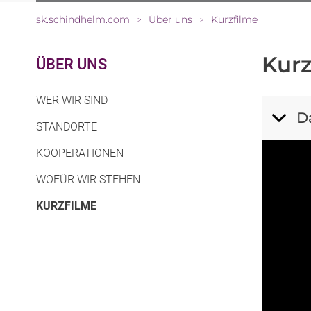
sk.schindhelm.com
Über uns
Kurzfilme
>
>
Kurz
ÜBER UNS
WER WIR SIND
D
STANDORTE
KOOPERATIONEN
WOFÜR WIR STEHEN
(CURRENT)
KURZFILME