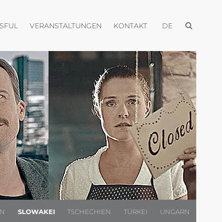
Menü öffnen
Menü öffnen
Menü öffnen
Menü öffnen
USFUL
VERANSTALTUNGEN
KONTAKT
DE
EN
SLOWAKEI
TSCHECHIEN
TÜRKEI
UNGARN