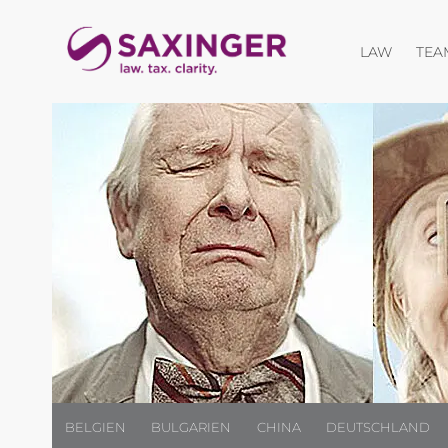
Menü öf
LAW
TEA
BELGIEN
BULGARIEN
CHINA
DEUTSCHLAND