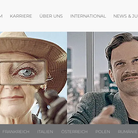
fnen
Menü öffnen
Menü öffnen
Menü öffnen
M
KARRIERE
ÜBER UNS
INTERNATIONAL
NEWS & J
FRANKREICH
ITALIEN
ÖSTERREICH
POLEN
RUMÄNI